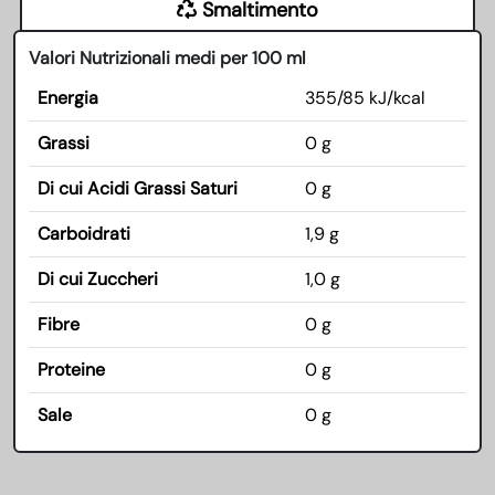
Smaltimento
Valori Nutrizionali medi per 100 ml
Energia
355/85 kJ/kcal
Grassi
0 g
Di cui Acidi Grassi Saturi
0 g
Carboidrati
1,9 g
Di cui Zuccheri
1,0 g
Fibre
0 g
Proteine
0 g
Sale
0 g